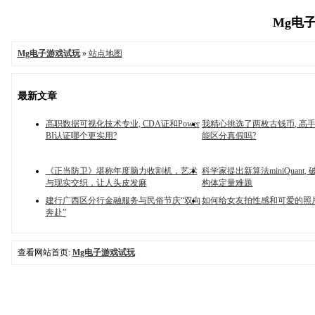
Mg电子
Mg电子游戏试玩
»
站点地图
最新文章
高职数据可视化技术专业, CDA证和Power
我精心挑选了两枚古钱币, 高
BI认证哪个更实用?
能区分真假吗?
《正当防卫》堪称年度脑力收割机，艺术
科学家提出新算法miniQuant,
与现实交织，让人头皮发麻
构体定量难题
建行广西区分行金融服务与民俗节庆“双向
如何给女友拍性感和可爱的照
奔赴”
查看网站首页:
Mg电子游戏试玩